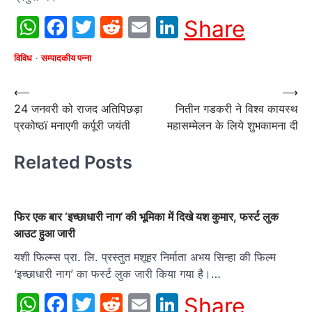
WhatsApp
Facebook
Twitter
Reddit
Email
LinkedIn
Share
विविध
सम्पादकीय पन्ना
Post
⟵
⟶
24 जनवरी को राजद अतिपिछड़ा
नितीन गडकरी ने विश्व कायस्थ
navigation
प्रकोष्ठï मनाएगी कर्पूरी जयंती
महासम्मेलन के लिये शुभकामना दी
Related Posts
फिर एक बार ‘इच्‍छाधारी नाग’ की भूमिका में दिखे यश कुमार, फर्स्ट लुक
आउट हुआ जारी
यशी फिल्‍म्‍स प्रा. लि. प्रस्‍तुत मशूहर निर्माता अभय सिन्‍हा की फिल्‍म
‘इच्‍छाधारी नाग’ का फर्स्‍ट लुक जारी किया गया है।…
WhatsApp
Facebook
Twitter
Reddit
Email
LinkedIn
Share