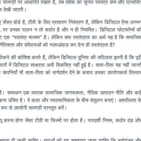
ाऊ सामग्री पर आधारित रखता है, तब दर्शक का चुनाव स्वतंत्र कम और प्रभावि
क देखी जाएगी।
ए सेंसर बोर्ड है, टीवी के लिए प्रसारण नियंत्रण है, लेकिन डिजिटल ऐप्स लगभ
ए हैं, पर उनका पालन न तो कठोर है और न ही नियमित। डिजिटल प्लेटफॉर्म्स क
ट एक “स्वतंत्र माध्यम” है। लेकिन क्या स्वतंत्रता का अर्थ यह है कि समाजि
 नैतिकता और संवेदनाओं को नज़रअंदाज़ कर देना ही स्वतंत्रता है?
रोकने की कोशिश करते हैं, लेकिन डिजिटल दुनिया की जटिलता इतनी है कि पूर
रों में डिजिटल साक्षरता अभी विकसित नहीं हुई है। माता-पिता यह नहीं जानत
ंपनियाँ भी माता-पिता को मार्गदर्शन देने के बजाय उनका उपयोगकर्ता विस्ता
हीं है। समाधान एक व्यापक सामाजिक जागरूकता, नैतिक उत्पादन नीति और कड़
 दिखाना उचित है। वे कला और व्यावसायिकता के बीच संतुलन बनाएं। अश्लीलता क
ूप से उपयोगी सामग्री प्रस्तुत करें।
गू करना होगा जैसा टीवी या फिल्मों पर होता है। पारदर्शी नियम, कठोर दंड औ
साक्षरता दी जानी चाहिए। युवाओं को यह समझाया जाना चाहिए कि मनोरंजन औ