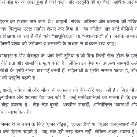
ोग ऐसे मोड़ पर आ खड़ा हुआ है जहाँ कला और संस्कृति की प्रतिष्ठा आर्थिक लाल
हेजने का माध्यम माने जाते थे। कहानी, संवाद, अभिनय और कल्पना की शक्त
का बिल्कुल उल्टा माहौल तैयार कर दिया है। वेब सीरीज़ और शॉर्ट वीडियो मे
से दिखाया जा रहा है जैसे यही “आधुनिकता” या “यथार्थवाद” हो। जबकि सच्चा
जिसमें दर्शक को उत्तेजना व सनसनी के माध्यम से बांधकर रखा जाए।
ं मोबाइल है और मोबाइल के अंदर ऐसी दुनिया है जो बिना किसी रोक-टोक के उन्हे
नैतिकता और सामाजिक मूल्य बनते हैं। लेकिन इन ऐप्स पर उपलब्ध सामग्री उन्हे
ंबंधों के प्रति गलत धारणाएँ बनती हैं, महिलाओं के प्रति सम्मान घटता है, औ
 प्रवृत्ति बढ़ती है।
र, शब्दों, संवेदनाओं और जीवन के आकलन को धीरे-धीरे बदल रही है। जिस चीज
मूल्यहीनता और अवसाद पैदा कर रही है। कई मनोवैज्ञानिकों का मानना है कि इ
बोझ डालता है। तेज़–तेज़ दृश्यों, अश्लील संवादों, अनियंत्रित भावनाओं औ
ोना स्वाभाविक है।
मेदारी से बचने के लिए ‘यूज़र चॉइस’, ‘एडल्ट टैग’ या ‘व्यूअर डिस्क्रेशन’ जैस
 वे क्या देखना चाहते हैं। यह तर्क पूरी तरह गलत नहीं, लेकिन अधूरा अवश्य है