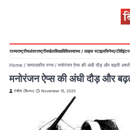
Skip
to
content
राज्य
राष्ट्रीय
अंतरराष्ट्रीय
खेल
शिक्षा
विविध
स्वास्थ / लाइफ स्टाइल
सिनेमा/टीवी
इंटरव
Home
सम्पादकीय पन्ना
मनोरंजन ऐप्स की अंधी दौड़ और बढ़ती अश्
मनोरंजन ऐप्स की अंधी दौड़ और बढ
रंजीता (बि०प०)
November 15, 2025