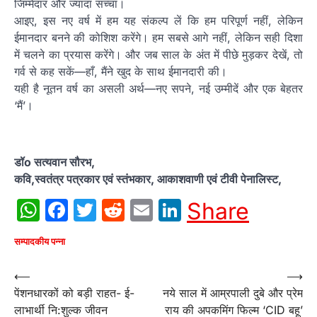
जिम्मेदार और ज्यादा सच्चा।
आइए, इस नए वर्ष में हम यह संकल्प लें कि हम परिपूर्ण नहीं, लेकिन
ईमानदार बनने की कोशिश करेंगे। हम सबसे आगे नहीं, लेकिन सही दिशा
में चलने का प्रयास करेंगे। और जब साल के अंत में पीछे मुड़कर देखें, तो
गर्व से कह सकें—हाँ, मैंने खुद के साथ ईमानदारी की।
यही है नूतन वर्ष का असली अर्थ—नए सपने, नई उम्मीदें और एक बेहतर
‘मैं’।
डॉo सत्यवान सौरभ,
कवि,स्वतंत्र पत्रकार एवं स्तंभकार, आकाशवाणी एवं टीवी पेनालिस्ट,
WhatsApp
Facebook
Twitter
Reddit
Email
LinkedIn
Share
सम्पादकीय पन्ना
Post
⟵
⟶
पेंशनधारकों को बड़ी राहत- ई-
नये साल में आम्रपाली दुबे और प्रेम
navigation
लाभार्थी नि:शुल्क जीवन
राय की अपकमिंग फिल्म ‘CID बहू’