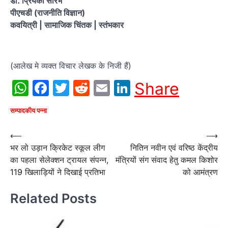
डॉ. प्रियंका सौरभ
पीएचडी (राजनीति विज्ञान)
कवयित्री | सामाजिक चिंतक | स्तंभकार
(आलेख मे व्यक्त विचार लेखक के निजी हैं)
WhatsApp
Facebook
Twitter
Reddit
Email
LinkedIn
Share
सम्पादकीय पन्ना
Post
⟵
⟶
भर लो उड़ान क्रिकेट स्कूल लीग
नितिन नवीन एवं वरिष्ठ केंद्रीय
navigation
का पहला सेलेक्शन ट्रायल संपन्न,
मंत्रियों संग संवाद हेतु कमल किशोर
119 खिलाड़ियों ने दिखाई प्रतिभा
को आमंत्रण
Related Posts