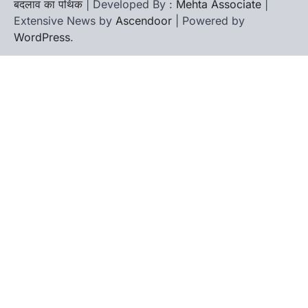
बदलाव का पथिक
| Developed By :
Mehta Associate
|
Extensive News by
Ascendoor
| Powered by
WordPress
.