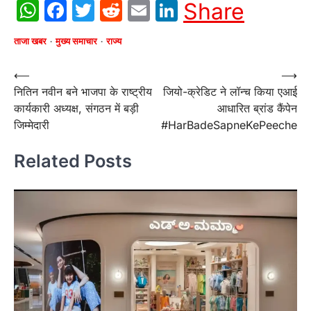
WhatsApp
Facebook
Twitter
Reddit
Email
LinkedIn
Share
ताजा खबर
मुख्य समाचार
राज्य
Post
⟵
⟶
नितिन नवीन बने भाजपा के राष्ट्रीय
जियो-क्रेडिट ने लॉन्च किया एआई
navigation
कार्यकारी अध्यक्ष, संगठन में बड़ी
आधारित ब्रांड कैंपेन
जिम्मेदारी
#HarBadeSapneKePeeche
Related Posts