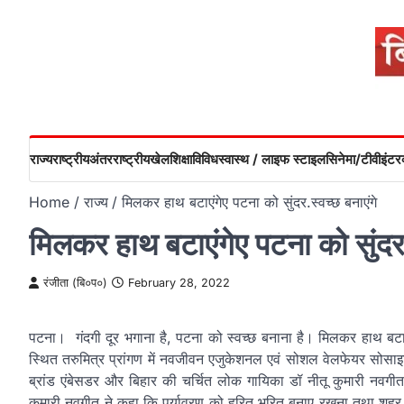
Skip
to
content
राज्य
राष्ट्रीय
अंतरराष्ट्रीय
खेल
शिक्षा
विविध
स्वास्थ / लाइफ स्टाइल
सिनेमा/टीवी
इंटरव
Home
राज्य
मिलकर हाथ बटाएंगेए पटना को सुंदर.स्वच्छ बनाएंगे
मिलकर हाथ बटाएंगेए पटना को सुंदर.
रंजीता (बि०प०)
February 28, 2022
पटना। गंदगी दूर भगाना है, पटना को स्वच्छ बनाना है। मिलकर हाथ बटाएं
स्थित तरुमित्र प्रांगण में नवजीवन एजुकेशनल एवं सोशल वेलफेयर सोसाइ
ब्रांड एंबेसडर और बिहार की चर्चित लोक गायिका डॉ नीतू कुमारी नवगीत
कुमारी नवगीत ने कहा कि पर्यावरण को हरित भरित बनाए रखना तथा शहर