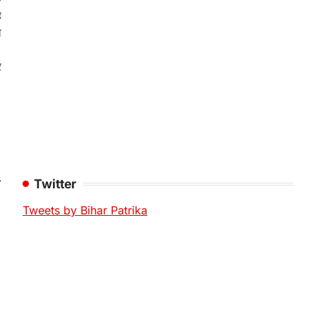
ै
ा
।
र
⟶
Twitter
Tweets by Bihar Patrika