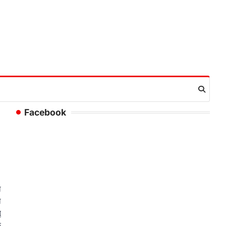
Facebook
ा
ा
ू
े