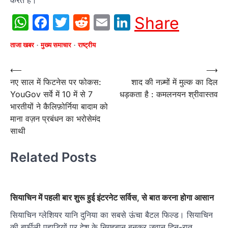
WhatsApp
Facebook
Twitter
Reddit
Email
LinkedIn
Share
ताजा खबर
मुख्य समाचार
राष्ट्रीय
Post
⟵
⟶
नए साल में फिटनेस पर फोकस:
शाद की नज़्मों में मुल्क का दिल
navigation
YouGov सर्वे में 10 में से 7
धड़कता है : कमलनयन श्रीवास्तव
भारतीयों ने कैलिफ़ोर्निया बादाम को
माना वज़न प्रबंधन का भरोसेमंद
साथी
Related Posts
सियाचिन में पहली बार शुरू हुई इंटरनेट सर्विस, से बात करना होगा आसान
सियाचिन ग्लेशियर यानि दुनिया का सबसे ऊंचा बैटल फिल्ड। सियाचिन
की बर्फीली पहाड़ियों पर देश के निगहबान बनकर जवान दिन-रात…