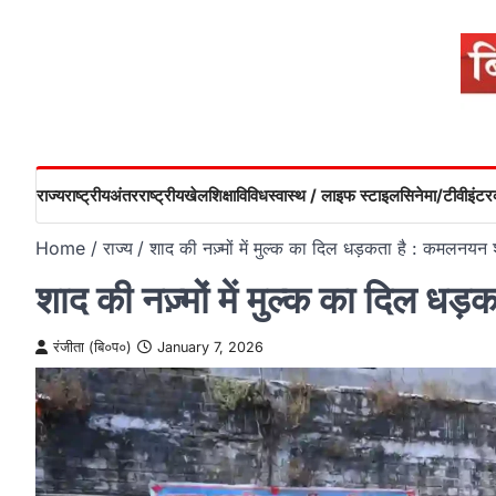
Skip
to
content
राज्य
राष्ट्रीय
अंतरराष्ट्रीय
खेल
शिक्षा
विविध
स्वास्थ / लाइफ स्टाइल
सिनेमा/टीवी
इंटरव
Home
राज्य
शाद की नज़्मों में मुल्क का दिल धड़कता है : कमलनयन श
शाद की नज़्मों में मुल्क का दिल ध
रंजीता (बि०प०)
January 7, 2026