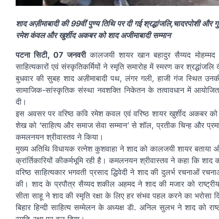
शाद अज़ीमाबादी की 99वीं पुण्य तिथि पर दी गई श्रद्धांजलि,चादरपोशी और ग
रमेश कंवल और खुर्शीद अकबर को शाद अजीमाबादी सम्मान
पटना सिटी, 07 जनवरी
कालजयी शायर खान बहादुर सैय्यद मोहम्मद श
साहित्यकारों एवं संस्कृतिकर्मियों ने स्मृति समारोह में स्मरण कर श्रद्धांजलि
बुधवार की सुबह शाद अज़ीमाबादी पथ, लंगर गली, हाजी गंज स्थित उन
सामाजिक-सांस्कृतिक संस्था नवशक्ति निकेतन के तत्वावधान में आयोजित स
दी।
इस अवसर पर वरिष्ठ कवि रमेश कवल एवं वरिष्ठ शायर खुर्शीद अकबर को ‘श
शेख को ‘साहित्य और समाज सेवा सम्मान’ से शॉल, प्रतीक चिन्ह और प्र
कमलनयन श्रीवास्तव ने किया।
मुख्य अतिथि विधायक रत्नेश कुशवाहा ने शाद को कालजयी शायर बताया 
क्रांर्तिकारियों कीकर्मभूमि रही है। कमलनयन श्रीवास्तव ने कहा कि शाद क
वरिष्ठ साहित्यकार भगवती प्रसाद द्धिवेदी ने शाद की दुलर्भ रचनाओं रचना
की। शाद के प्रपौत्र सैय्यद शकील अहमद ने शाद की मजार को राष्ट्र
सीता साहू ने शाद की स्मृति रक्षा के लिए हर संभव पहल करने का भरोसा 
बिहार हिन्दी साहित्य सम्मेलन के अध्यक्ष डॅा. अनिल सुलभ ने शाद को राष
स्मृति-रक्षा पर बल दिया।