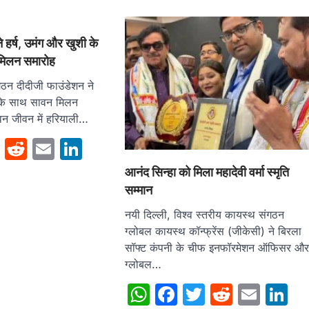
 हर्ष, उमंग और खुशी के
मिलन समारोह
ठन दीदीजी फाउंडेशन ने
ी के साथ सावन मिलन
न जीवन में हरियाली…
sApp
cebook
Twitter
Reddit
Email
LinkedIn
आनंद सिन्हा को मिला महादेवी वर्मा स्‍मृति
सम्‍मान
नयी दिल्ली, विश्व स्तरीय कायस्थ संगठन
ग्लोबल कायस्थ कॉन्फ्रेंस (जीकेसी) ने बिरला
सॉफ्ट कंपनी के चीफ इनफॉरमेशन ऑफिसर औ
ग्लोबल…
WhatsApp
Facebook
Twitter
Reddit
Emai
L