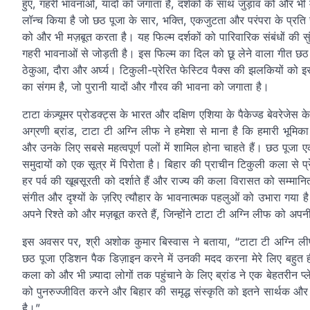
हुए, गहरी भावनाओं, यादों को जगाता है, दर्शकों के साथ जुड़ाव को और भी
लॉन्च किया है जो छठ पूजा के सार, भक्ति, एकजुटता और परंपरा के प्रति सम
को और भी मज़बूत करता है। यह फिल्म दर्शकों को पारिवारिक संबंधों की सुं
गहरी भावनाओं से जोड़ती है। इस फिल्म का दिल को छू लेने वाला गीत छठ 
ठेकुआ, दौरा और अर्घ्य। टिकुली-प्रेरित फेस्टिव पैक्स की झलकियों को इ
का संगम है, जो पुरानी यादों और गौरव की भावना को जगाता है।
टाटा कंज़्यूमर प्रोडक्ट्स के भारत और दक्षिण एशिया के पैकेज्ड बेवरेजेस
अग्रणी ब्रांड, टाटा टी अग्नि लीफ ने हमेशा से माना है कि हमारी भूमिक
और उनके लिए सबसे महत्वपूर्ण पलों में शामिल होना चाहते हैं। छठ पूजा 
समुदायों को एक सूत्र में पिरोता है। बिहार की प्राचीन टिकुली कला से 
हर पर्व की खूबसूरती को दर्शाते हैं और राज्य की कला विरासत को सम्मानित 
संगीत और दृश्यों के ज़रिए त्यौहार के भावनात्मक पहलुओं को उभारा गया है। 
अपने रिश्ते को और मज़बूत करते हैं, जिन्होंने टाटा टी अग्नि लीफ को अप
इस अवसर पर, श्री अशोक कुमार बिस्वास ने बताया, “टाटा टी अग्नि ल
छठ पूजा एडिशन पैक डिज़ाइन करने में उनकी मदद करना मेरे लिए बहुत 
कला को और भी ज़्यादा लोगों तक पहुंचाने के लिए ब्रांड ने एक बेहतरीन प्ले
को पुनरुज्जीवित करने और बिहार की समृद्ध संस्कृति को इतने सार्थक और 
है।”