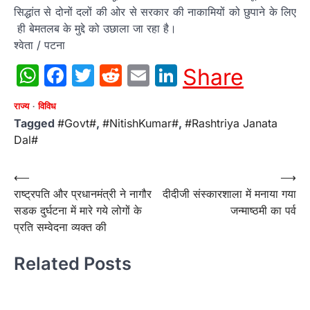
सिद्धांत से दोनों दलों की ओर से सरकार की नाकामियों को छुपाने के लिए
ही बेमतलब के मुद्दे को उछाला जा रहा है।
श्वेता / पटना
WhatsApp
Facebook
Twitter
Reddit
Email
LinkedIn
Share
राज्य
विविध
Tagged
#Govt#
,
#NitishKumar#
,
#Rashtriya Janata
Dal#
Post
⟵
⟶
राष्‍ट्रपति और प्रधानमंत्री ने नागौर
दीदीजी संस्कारशाला में मनाया गया
navigation
सडक दुर्घटना में मारे गये लोगों के
जन्माष्ठमी का पर्व
प्रति सम्‍वेदना व्‍यक्‍त की
Related Posts