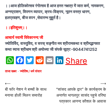
।।आज होलिकोत्सव रंगोत्सव है आज हस्त नक्षत्र में जात कर्म, नामकरण,
अन्नप्राशन, विपणन व्यापार, क्रय-विक्रय, नूतन वस्त्र धारण,
हलप्रवहण, बीज वपन ,सेवारम्भ मुहूर्त है।
।।इतिशुभम्।।
आचार्य स्वामी विवेकानन्द जी
ज्योतिर्विद, वास्तुविद, व सरस् सङ्गीत मय श्रीरामकथा व श्रीमद्भागवत
कथा व्यास श्रीधाम श्री अयोध्या जी संपर्क सूत्र:-9044741252
WhatsApp
Facebook
Twitter
Reddit
Email
LinkedIn
Share
ताजा खबर
ज्योतिष / धर्म संसार
Post
⟵
⟶
बी फॉर नेशन ने बच्चों के साथ
“सांसद आपके द्वार” के कार्यक्रम के
navigation
मनाया होली मिलन समारोह
अन्तर्गत भागलपुर सासंद पहुचे वरिष्ठ
पत्रकार आनन्द कौशल के आवास