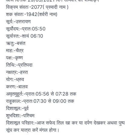
विक्रम संवत:-2077( प्रमादी नाम )
शक संवत:-1942(शर्वरी नाम)
सूर्य:-उत्तरायण
सूर्योदय:-प्रातः05:50
सूर्यास्त:-शायं 06:10
ऋतु:-बसंत
माह:-चैत्र
पक्ष:-कृष्ण
तिथि:-प्रतिपदा
नक्षत्र:-हस्त
योग:-ध्रुव
करण:-बालव
अमृतमुहूर्त:-प्रातः05:56 से 07:28 तक
राहूकाल:-प्रातः07:30 से 09:00 तक
दिशाशूल:-पूर्व
शुभदिशा:-पश्चिम
दिशाशूल परिहार:-आज सफेद तिल खा कर या दर्पण देखकर अथवा पुष्प
सूंघ कर यात्रा करें मंगल होगा।