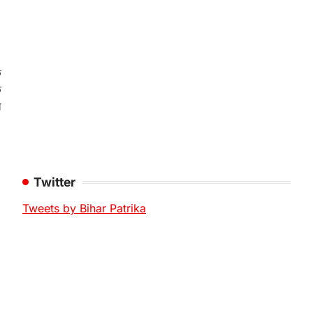
े
क
ा
Twitter
Tweets by Bihar Patrika