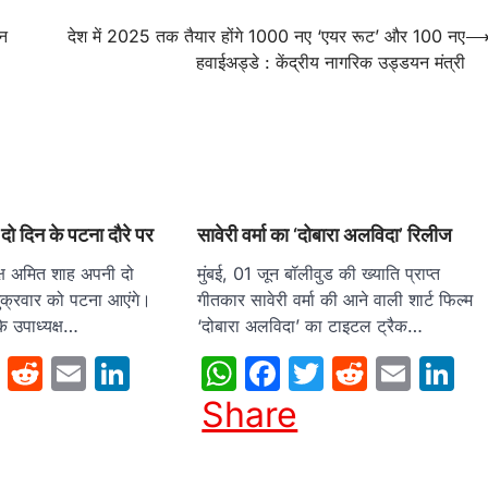
ीन
देश में 2025 तक तैयार होंगे 1000 नए ‘एयर रूट’ और 100 नए
हवाईअड्डे : केंद्रीय नागरिक उड्डयन मंत्री
ो दिन के पटना दौरे पर
सावेरी वर्मा का ‘दोबारा अलविदा’ रिलीज
्ष अमित शाह अपनी दो
मुंबई, 01 जून बॉलीवुड की ख्याति प्राप्त
ुक्रवार को पटना आएंगे।
गीतकार सावेरी वर्मा की आने वाली शार्ट फिल्म
े उपाध्यक्ष…
‘दोबारा अलविदा’ का टाइटल ट्रैक…
sApp
cebook
Twitter
Reddit
Email
LinkedIn
WhatsApp
Facebook
Twitter
Reddit
Emai
L
Share