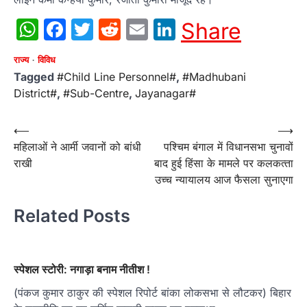
WhatsApp
Facebook
Twitter
Reddit
Email
LinkedIn
Share
राज्य
विविध
Tagged
#Child Line Personnel#
,
#Madhubani
District#
,
#Sub-Centre
,
Jayanagar#
Post
⟵
⟶
महिलाओं ने आर्मी जवानों को बांधी
पश्चिम बंगाल में विधानसभा चुनावों
navigation
राखी
बाद हुई हिंसा के मामले पर कलकत्‍ता
उच्‍च न्‍यायालय आज फैसला सुनाएगा
Related Posts
स्पेशल स्टोरी: नगाड़ा बनाम नीतीश !
(पंकज कुमार ठाकुर की स्पेशल रिपोर्ट बांका लोकसभा से लौटकर) बिहार