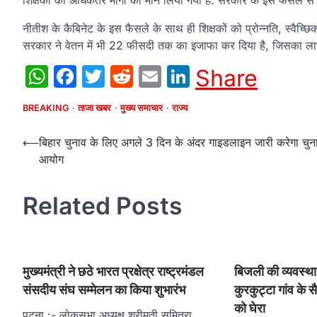
शिक्षकों की अधिकतर मांगों को मान लिया गया है. सरकार के इस फैसले से
नीतीश के कैबिनेट के इस फैसले के साथ ही शिक्षकों को प्रोन्नति, स्वै
सरकार ने वेतन में भी 22 फीसदी तक का इजाफा कर दिया है, जिसका ला
WhatsApp
Facebook
Twitter
Reddit
Email
LinkedIn
Share
BREAKING
ताजा खबर
मुख्य समाचार
राज्य
Post
⟵
बिहार चुनाव के लिए अगले 3 दिन के अंदर गाइडलाइन जारी करेगा चुन
आयोग
navigation
Related Posts
मुख्यमंत्री ने छठे भारत प्रक्षेत्र राष्ट्रमंडल
बिजली की व्यवस्था 
संसदीय संघ सम्मेलन का किया शुभारंभ
कुरकुट्टा गांव के सै
को घेरा
पटना :- लोकसभा अध्यक्ष श्रीमती सुमित्रा