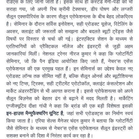
रेडिएंस के लिए जानी जाती है। इसके साथ ही कस्टर्ड मैनी-पेडी को भी
सराहा गया, जो अपनी रिच क्रीमी टेक्सचर, डीप पोषण और लग्जरी
सैलून एक्सपीरियंस के कारण सैलून प्रोफेशनल्स के बीच बेहद लोकप्रिय
है। सेमिनार के दौरान सर्विस इनोवेशन, सही प्रोडक्ट यूसेज, रिटेलिंग के
अवसर, क्लाइंट की जरूरतों को समझना और बदलते ब्यूटी ट्रेंड्स जैसे
विषयों पर विस्तार से चर्चा की गई। इंटरएक्टिव सेशन के माध्यम से
प्रतिभागियों को प्रैक्टिकल नॉलेज और इंडस्ट्री से जुड़ी अहम
जानकारियां मिलीं। नेशनल ट्रेनर नीरज कुमार ने कहा कि ग्लोटर्निटी
सेमिनार, जो कि पैन इंडिया आयोजित किए जाते हैं, नेचर’स एसेंस
प्रोफेशनल की एक प्रमुख पहल हैं। इन सेमिनार्स का उद्देश्य केवल नए
प्रोडक्ट लॉन्च तक सीमित नहीं है, बल्कि सैलून ओनर्स और ब्यूटीशियन्स
को नए टिप्स, ट्रिक्स, सही ट्रीटमेंट प्रोटोकॉल, क्लाइंट कंसल्टेशन और
मार्केट अंडरस्टैंडिंग से भी अवगत कराना है। इससे प्रोफेशनल्स को अपने
सैलून बिज़नेस को बेहतर ढंग से बढ़ाने में मदद मिलती है। मार्केटिंग
एग्जीक्यूटिव दीक्षा गांधी ने कहा कि ब्रांड की एक बड़ी विशेषता इसकी
इन
–
हाउस मैन्युफैक्चरिंग यूनिट है
, जहां सभी प्रोडक्ट्स का निर्माण स्वयं
किया जाता है। एरिया सेल्स मैनेजर चंदन कुमार ने बताया कि ग्लोटर्निटी
जैसे सेमिनार के माध्यम से नेचर’स एसेंस प्रोफेशनल सैलून इंडस्ट्री को
सशक्त बनाने की दिशा में निरंतर कार्य कर रहा है।