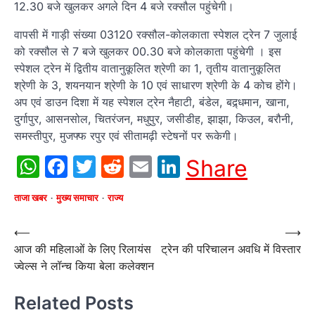
12.30 बजे खुलकर अगले दिन 4 बजे रक्सौल पहुंचेगी।
वापसी में गाड़ी संख्या 03120 रक्सौल-कोलकाता स्पेशल ट्रेन 7 जुलाई
को रक्सौल से 7 बजे खुलकर 00.30 बजे कोलकाता पहुंचेगी । इस
स्पेशल ट्रेन में द्वितीय वातानुकूलित श्रेणी का 1, तृतीय वातानुकूलित
श्रेणी के 3, शयनयान श्रेणी के 10 एवं साधारण श्रेणी के 4 कोच होंगे।
अप एवं डाउन दिशा में यह स्पेशल ट्रेन नैहाटी, बंडेल, बद्र्धमान, खाना,
दुर्गापुर, आसनसोल, चितरंजन, मधुपुर, जसीडीह, झाझा, किउल, बरौनी,
समस्तीपुर, मुजफ्फ रपुर एवं सीतामढ़ी स्टेषनों पर रूकेगी।
WhatsApp
Facebook
Twitter
Reddit
Email
LinkedIn
Share
ताजा खबर
मुख्य समाचार
राज्य
Post
⟵
⟶
आज की महिलाओं के लिए रिलायंस
ट्रेन की परिचालन अवधि में विस्तार
navigation
ज्वेल्स ने लॉन्च किया बेला कलेक्शन
Related Posts