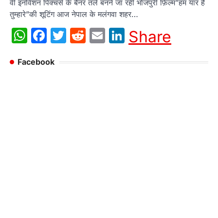
वी इनोवेशन पिक्चर्स के बैनर तले बनने जा रही भोजपुरी फ़िल्म”हम यार है
तुम्हारे”की शूटिंग आज नेपाल के मलंगवा शहर…
WhatsApp
Facebook
Twitter
Reddit
Email
LinkedIn
Share
Facebook