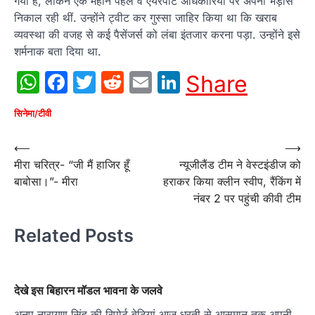
गया है, लेकिन एक महीने पहले वे एयरपोर्ट अधिकारियों पर अपनी भड़ास
निकाल रही थीं. उन्होंने ट्वीट कर गुस्सा जाहिर किया था कि खराब
व्यवस्था की वजह से कई पैसेंजर्स को लंबा इंतजार करना पड़ा. उन्होंने इसे
शर्मनाक बता दिया था.
WhatsApp
Facebook
Twitter
Reddit
Email
LinkedIn
Share
सिनेमा/टीवी
Post
⟵
⟶
मीरा चरित्र- “जी मैं हाजिर हूँ
न्यूजीलैंड टीम ने वेस्टइंडीज को
navigation
बाबोसा।”- मीरा
हराकर किया क्लीन स्वीप, रैंकिंग में
नंबर 2 पर पहुंची कीवी टीम
Related Posts
देखे इस बिहारन मॉडल भावना के जलवे
अनूप नारायण सिंह की रिपोर्ट बेटियां आज धरती से आसमान तक अपनी