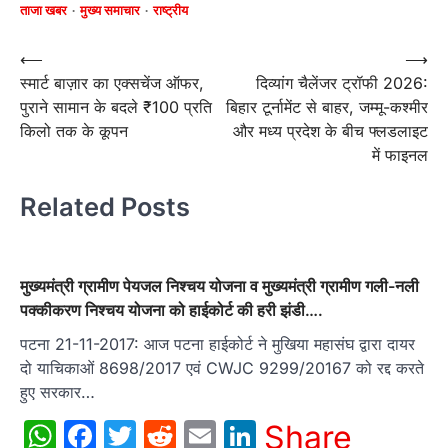
ताजा खबर
मुख्य समाचार
राष्ट्रीय
Post
⟵
⟶
स्मार्ट बाज़ार का एक्सचेंज ऑफर,
दिव्यांग चैलेंजर ट्रॉफी 2026:
navigation
पुराने सामान के बदले ₹100 प्रति
बिहार टूर्नामेंट से बाहर, जम्मू-कश्मीर
किलो तक के कूपन
और मध्य प्रदेश के बीच फ्लडलाइट
में फाइनल
Related Posts
मुख्यमंत्री ग्रामीण पेयजल निश्चय योजना व मुख्यमंत्री ग्रामीण गली-नली
पक्कीकरण निश्चय योजना को हाईकोर्ट की हरी झंडी….
पटना 21-11-2017: आज पटना हाईकोर्ट ने मुखिया महासंघ द्वारा दायर
दो याचिकाओं 8698/2017 एवं CWJC 9299/20167 को रद्द करते
हुए सरकार…
WhatsApp
Facebook
Twitter
Reddit
Email
LinkedIn
Share