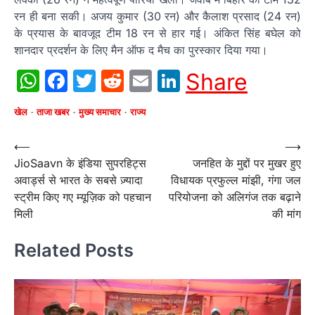
रन ही बना सकी। अजय कुमार (30 रन) और कैलाश प्रसाद (24 रन)
के प्रयास के बावजूद टीम 18 रन से हार गई। अंकित सिंह बघेल को
शानदार प्रदर्शन के लिए मैन ऑफ द मैच का पुरस्कार दिया गया।
WhatsApp
Facebook
Twitter
Reddit
Email
LinkedIn
Share
खेल
ताजा खबर
मुख्य समाचार
राज्य
Post
⟵
⟶
JioSaavn के इंडिया सुपरहिट्स
जनहित के मुद्दों पर मुखर हुए
navigation
अवार्ड्स से भारत के सबसे ज़्यादा
विधायक प्रफुल्ल मांझी, गंगा जल
स्ट्रीम किए गए म्यूज़िक को पहचान
परियोजना को अलिगंज तक बढ़ाने
मिली
की मांग
Related Posts