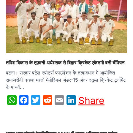
तपिश विकास के तूफानी अर्धशतक से बिहार क्रिकेट एकेडमी बनी चैंपियन
पटना। सरदार पटेल स्पोटर्स फाउंडेशन के तत्वावधान में आयोजित
समाजसेवी नन्हक महतो मेमोरियल अंडर-15 अंतर स्कूल क्रिकेट टूर्नामेंट
के पांचवें…
WhatsApp
Facebook
Twitter
Reddit
Email
LinkedIn
Share