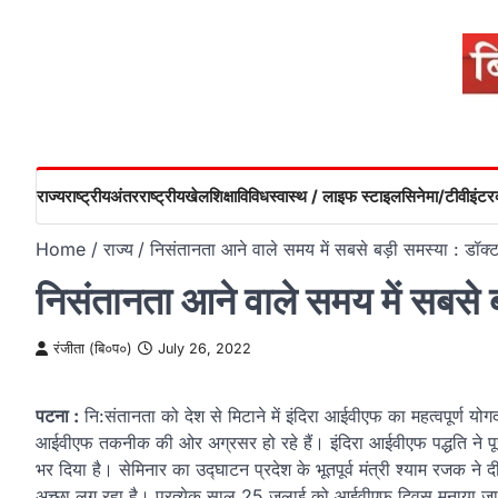
Skip
to
content
राज्य
राष्ट्रीय
अंतरराष्ट्रीय
खेल
शिक्षा
विविध
स्वास्थ / लाइफ स्टाइल
सिनेमा/टीवी
इंटरव
Home
राज्य
निसंतानता आने वाले समय में सबसे बड़ी समस्या : डॉक्
निसंतानता आने वाले समय में सबसे 
रंजीता (बि०प०)
July 26, 2022
पटना :
नि:संतानता को देश से मिटाने में इंदिरा आईवीएफ का महत्वपूर्ण योगद
आईवीएफ तकनीक की ओर अग्रसर हो रहे हैं। इंदिरा आईवीएफ पद्धति ने पूर
भर दिया है। सेमिनार का उद्घाटन प्रदेश के भूतपूर्व मंत्री श्याम रजक ने
अच्छा लग रहा है। प्रत्येक साल 25 जुलाई को आईवीएफ दिवस मनाया जाता 