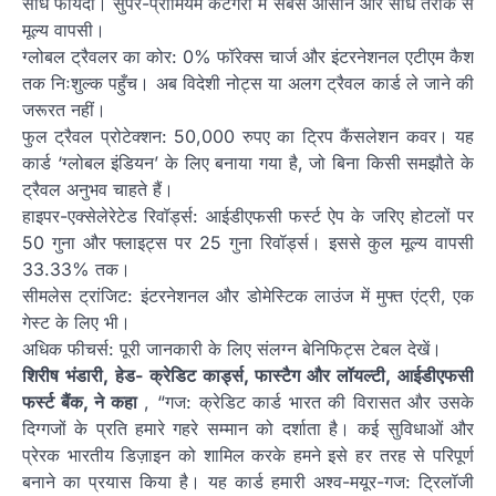
सीधे फायदा। सुपर-प्रीमियम कैटेगरी में सबसे आसान और सीधे तरीके से
मूल्य वापसी।
ग्लोबल ट्रैवलर का कोर: 0% फॉरेक्स चार्ज और इंटरनेशनल एटीएम कैश
तक निःशुल्क पहुँच। अब विदेशी नोट्स या अलग ट्रैवल कार्ड ले जाने की
जरूरत नहीं।
फुल ट्रैवल प्रोटेक्शन: 50,000 रुपए का ट्रिप कैंसलेशन कवर। यह
कार्ड ‘ग्लोबल इंडियन’ के लिए बनाया गया है, जो बिना किसी समझौते के
ट्रैवल अनुभव चाहते हैं।
हाइपर-एक्सेलेरेटेड रिवॉर्ड्स: आईडीएफसी फर्स्ट ऐप के जरिए होटलों पर
50 गुना और फ्लाइट्स पर 25 गुना रिवॉर्ड्स। इससे कुल मूल्य वापसी
33.33% तक।
सीमलेस ट्रांजिट: इंटरनेशनल और डोमेस्टिक लाउंज में मुफ्त एंट्री, एक
गेस्ट के लिए भी।
अधिक फीचर्स: पूरी जानकारी के लिए संलग्न बेनिफिट्स टेबल देखें।
शिरीष भंडारी, हेड- क्रेडिट कार्ड्स, फास्टैग और लॉयल्टी, आईडीएफसी
फर्स्ट बैंक, ने कहा
, “गज: क्रेडिट कार्ड भारत की विरासत और उसके
दिग्गजों के प्रति हमारे गहरे सम्मान को दर्शाता है। कई सुविधाओं और
प्रेरक भारतीय डिज़ाइन को शामिल करके हमने इसे हर तरह से परिपूर्ण
बनाने का प्रयास किया है। यह कार्ड हमारी अश्व-मयूर-गज: ट्रिलॉजी