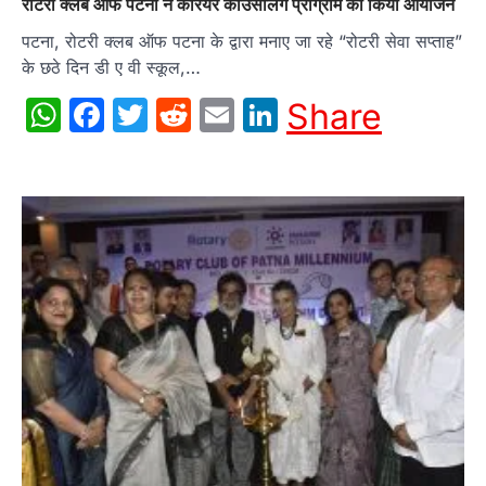
रोटरी क्लब ऑफ पटना ने कैरियर काउंसलिंग प्रोग्राम का किया आयोजन
पटना, रोटरी क्लब ऑफ पटना के द्वारा मनाए जा रहे “रोटरी सेवा सप्ताह”
के छठे दिन डी ए वी स्कूल,…
WhatsApp
Facebook
Twitter
Reddit
Email
LinkedIn
Share