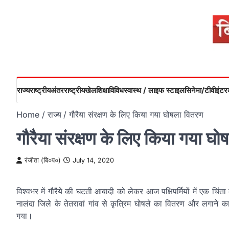
Skip
to
content
राज्य
राष्ट्रीय
अंतरराष्ट्रीय
खेल
शिक्षा
विविध
स्वास्थ / लाइफ स्टाइल
सिनेमा/टीवी
इंटरव
Home
राज्य
गौरैया संरक्षण के लिए किया गया घोषला वितरण
गौरैया संरक्षण के लिए किया गया घ
रंजीता (बि०प०)
July 14, 2020
विश्वभर में गौरैये की घटती आबादी को लेकर आज पक्षिपर्मियों में एक चि
नालंदा जिले के तेतरावां गांव से कृत्रिम घोषले का वितरण और लगाने का
गया।