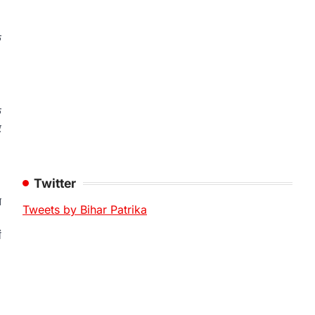
क
क
र
Twitter
आ
Tweets by Bihar Patrika
।
ं