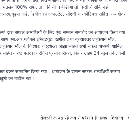
क़ायम किया है। आने वाले वक्त में शायद ही फिर से यह रिकॉर्ड बने।एचीवर्स क्लब
री मिली है, मतलब 100% सफलता। किसी ने बीडीओ तो किसी ने सीबीआई
, एएस‌एम,गुड्स गार्ड, डिवीजनल एकाउंटेंट, सीएजी,नारकोटिक्स सहित अन्य क्षेत्रों
सदस्यों द्वारा सफल अभ्यर्थियों के लिए एक सम्मान समारोह का आयोजन किया गया।
े साथ एस.आर.ग्लोबल इंस्टिट्यूट, खगौल तथा ब्रह्मास्त्र एजुकेशन मॉल,
रोड एजुकेशन मॉल के निदेशक चंद्रशेखर ओझा सहित सभी सफल अभ्यर्थी शामिल
 सहित वरिष्ठ पत्रकार रंजित प्रसाद सिन्हा, बिहार टाइम 24 न्यूज़ क़ी लवली
केट देकर सम्मानित किया गया। आयोजन के दौरान सफल अभ्यर्थियों सत्यम
 ख़ुशी का माहौल रहा।
तेजस्वी के बढ़ रहे कद से परेशान है भाजपा-शिवानंद