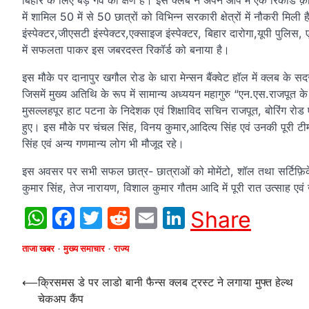
बिहार के लिए बड़े गर्व का क्षण है। इस क्लब ने अपने आप में एक रिकॉर्ड 
में शामिल 50 में से 50 छात्रों को विभिन्न सरकारी क्षेत्रों में नौक
इंस्पेक्टर,जीएसटी इंस्पेक्टर,एक्साइज इंस्पेक्टर, बिहार दारोगा,यूपी पुलिस
में सफलता पाकर इस जबरदस्त रिकॉर्ड को बनाया है।
इस मौके पर दानापुर खगौल रोड के धारा मेन्सन बैंक्वेट हॉल में क्लब के 
जिसमें मुख्य अतिथि के रूप में सामान्य अध्ययन महागुरु “एन.एस.राजपूत क
मुसल्लहपूर हाट पटना के निदेशक एवं शिक्षाविद सचिन राजपूत, बोरिंग 
हुए। इस मौके पर चंचल सिंह, विनय कुमार,आदित्य सिंह एवं उनकी पूरी टीम
सिंह एवं अन्य गणमान्य लोग भी मौजूद रहे।
इस अवसर पर सभी सफल छात्र- छात्राओं को मोमेंटो, शॉल तथा सर्टिफ़ि
कुमार सिंह, तेज नारायण, विशाल कुमार गौतम आदि में पूरी रात उत्साह एवं
WhatsApp
Facebook
Twitter
Reddit
Email
LinkedIn
Share
ताजा खबर
मुख्य समाचार
राज्य
Post
⟵
क्रिसमस डे पर लाडो बानी फैन्स क्लब ट्रस्ट ने लगाया मुफ्त हेल्थ
चेकअप कैंप
navigation