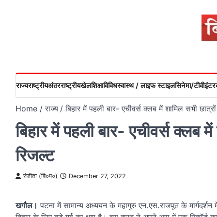
Skip
to
content
राज्य
राष्ट्रीय
अंतरराष्ट्रीय
खेल
शिक्षा
विविध
स्वास्थ / लाइफ स्टाइल
सिनेमा/टीवी
इंटरव
Home
राज्य
बिहार में पहली बार- एचीवर्स क्लब में शामिल सभी छात
बिहार में पहली बार- एचीवर्स क्लब 
रिजल्ट
रंजीता (बि०प०)
December 27, 2022
खगौल।
पटना में सामान्य अध्ययन के महागुरु एन.एस.राजपूत के मार्गदर्शन म