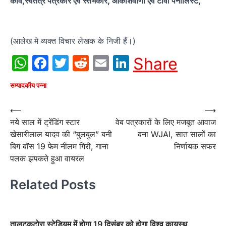
कवि,स्वतंत्र पत्रकार एवं स्तंभकार, आकाशवाणी एवं टीवी पेनालिस्ट,
(आलेख मे व्यक्त विचार लेखक के निजी हैं।)
WhatsApp
Facebook
Twitter
Reddit
Email
LinkedIn
Share
सम्पादकीय पन्ना
Post
⟵
⟶
नये साल में ट्रेंडिंग स्टार
वेब पत्रकारों के लिए मजबूत आवाज
navigation
खेसारीलाल यादव की “बुलबुल” बनी
बना WJAI, सात सालों का
बिग बॉस 19 फेम नीलम गिरी, गाना
निर्णायक सफर
पलक झपकते हुआ वायरल
Related Posts
तालटकटोरा स्टेडियम में होगा 19 दिसंबर को होगा विश्व कायस्थ