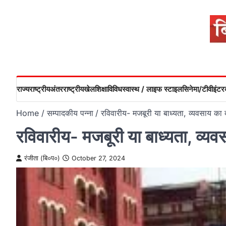
Skip
to
content
राज्य
राष्ट्रीय
अंतरराष्ट्रीय
खेल
शिक्षा
विविध
स्वास्थ / लाइफ स्टाइल
सिनेमा/टीवी
इंटरव
Home
सम्पादकीय पन्ना
रविवारीय- मजबूरी या बाध्यता, व्यवसाय का द
रविवारीय- मजबूरी या बाध्यता, व्यव
रंजीता (बि०प०)
October 27, 2024