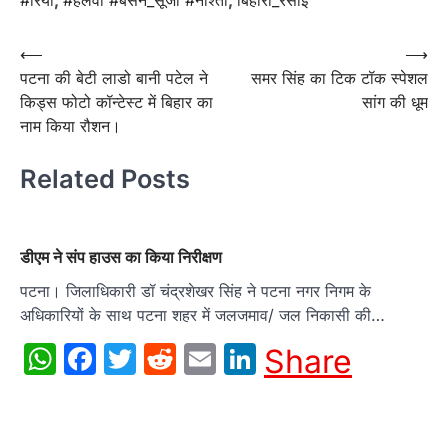
#रिया
,
#हलवा #बेसन_सूजी #नाश्ता
,
बिहारी_रसोई
Post
⟵
⟶
पटना की बेटी लाडो बानी पटेल ने
समर सिंह का टिक टॉक स्पेशल
navigation
किड्स फोटो कॉन्टेस्ट में बिहार का
सांग की धूम
नाम किया रौशन।
Related Posts
डीएम ने संप हाउस का किया निरीक्षण
पटना। जिलाधिकारी डॉ चंद्रशेखर सिंह ने पटना नगर निगम के
अधिकारियों के साथ पटना शहर में जलजमाव/ जल निकासी की…
WhatsApp
Facebook
Twitter
Reddit
Email
LinkedIn
Share