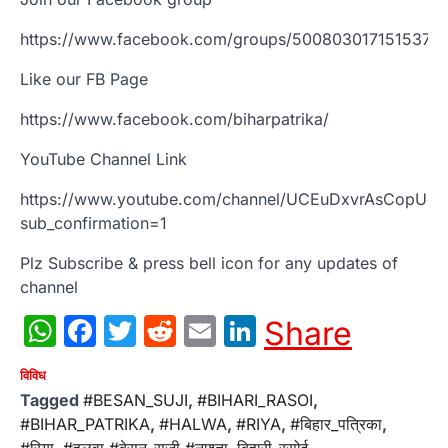
https://www.facebook.com/groups/500803017151537/
Like our FB Page
https://www.facebook.com/biharpatrika/
YouTube Channel Link
https://www.youtube.com/channel/UCEuDxvrAsCopUo
sub_confirmation=1
Plz Subscribe & press bell icon for any updates of
channel
WhatsApp
Facebook
Twitter
Reddit
Email
LinkedIn
Share
विविध
Tagged
#BESAN_SUJI
,
#BIHARI_RASOI
,
#BIHAR_PATRIKA
,
#HALWA
,
#RIYA
,
#बिहार_पत्रिका
,