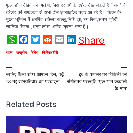
फूल डोज देखने को मिलेगा,जिसे हर वर्ग के दर्शक देख सकते है “जान” के
ट्रेलर की सफलता से सभी टीम एक्साइटेड नज़र आ रहे है। फ़िल्म के
मुख्य भूमिका में अरविंद अकेला कल्लू,निधि झा,जय सिंह,समर्थ चुर्वेदी,
सोनिया मिश्रा ,अनूप लोटा,अमित शुक्ला अन्य है।
WhatsApp
Facebook
Twitter
Reddit
Email
LinkedIn
Share
राज्य
राष्ट्रीय
विविध
सिनेमा/टीवी
Post
⟵
⟶
जानिए कैसा रहेगा आपका दिन, पढ़ें
ईद के अवसर पर जीकेसी की
navigation
13 मई बृहस्पतिवार का पञ्चाङ्ग
संगीतमय प्रस्तुति ‘एक शाम कव्वाली
के नाम’
Related Posts