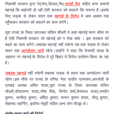
निकम्मी सरकार द्वारा पेट्रोल,डिजल,गैस,
सरसों तैल
सहित अन्य समानो
महगाई कि बढोतरी हो रही ऐसी सरकार को बदलने कि जरुरत हैं।इसके
लिए सड़क से लेकर सदन तक
महगाई के विरोध
मे आम आबाम तक
पहुँचाकर सरकार को बदलने का काम करेगें।
युवा राजद के जिला उपाध्यक्ष सचिन चौधरी ने कहा मंहगाई चरण सीमा पर
हैं ऐसी निकम्मी सरकार जो मंहगाई को न रोक सके । इस सरकार को
बदले का काम करेगे।जबतक महगाई नहीं रुकेगा तब तक सडक से लेकर
सदन तक
आनदोलन जारी
रहेगा।उन्होंने ने कहा कि तेजस्वी यादव के
अहवान पर मंहगाई के विरोध मे पुरे बिहार मे विरोध प्रर्दशन किया जा रहा
हैं।
जबतक महगाई
नहीं रुकेगी तबतक सडक से सदन तक आनदोलन जारी
रहेगा।इस मौके पर राजद के वरिष्ठ नेता प्रदीप प्रभाकर,आरजेडी के
प्रखंड अध्यक्ष अमित यादव,युवा राजद के जिला उपाध्यक्ष सचिन
चौधरी,सीतातरण यादव,रमेश सिंह, विनोद शर्मा,बैजनाथ यादव,रामवीर
कुमार, सत्येंद्र कुमार, धर्मेंद्र कुमार, चन्दन कुमार यादव, जीतू कुमार,
मोहम्मद जहाँगीर, इदरीस मंसूरी सहित अन्य लोग मौजूद थे।
संतोष कुमार शर्मा की रिपोर्ट