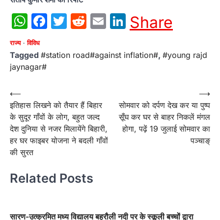
WhatsApp
Facebook
Twitter
Reddit
Email
LinkedIn
Share
राज्य
विविध
Tagged
#station road#against inflation#
,
#young rajd
jaynagar#
Post
⟵
⟶
इतिहास लिखने को तैयार हैं बिहार
सोमवार को दर्पण देख कर या पुष्प
navigation
के सुदूर गाँवों के लोग, बहुत जल्द
सूँघ कर घर से बाहर निकलें मंगल
देश दुनिया से नजर मिलायेंगे बिहारी,
होगा, पढ़ें 19 जुलाई सोमवार का
हर घर फाइबर योजना ने बदली गाँवों
पञ्चाङ्
की सुरत
Related Posts
सारण-उत्क्रमित मध्य विद्यालय बहरौली नदी पर के स्कूली बच्चों द्वारा