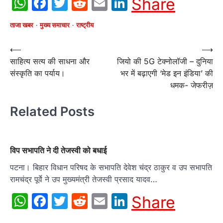
WhatsApp
Facebook
Twitter
Reddit
Email
LinkedIn
Share
ताजा खबर
मुख्य समाचार
राष्ट्रीय
Post
⟵
⟶
साहित्य सत्य की साधना और
जियो की 5G टेक्नोलॉजी – दुनिया
navigation
संस्कृति का पर्याय।
भर में बढ़ाएगी ‘मेड इन इंडिया’ की
धमक- जेफरीज़
Related Posts
विप सभापति ने दी तेजस्वी को बधाई
पटना। बिहार विधान परिषद के सभापति देवेश चंद्र ठाकुर व उप सभापति
रामचंद्र पूर्वे ने उप मुख्यमंत्री तेजस्वी प्रसाद यादव…
WhatsApp
Facebook
Twitter
Reddit
Email
LinkedIn
Share