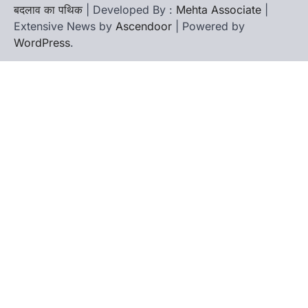
बदलाव का पथिक
| Developed By :
Mehta Associate
|
Extensive News by
Ascendoor
| Powered by
WordPress
.