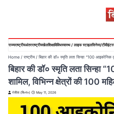
Skip
to
content
राज्य
राष्ट्रीय
अंतरराष्ट्रीय
खेल
शिक्षा
विविध
स्वास्थ / लाइफ स्टाइल
सिनेमा/टीवी
इंटरव
Home
राष्ट्रीय
बिहार की डॉ० स्मृति लता सिन्हा “100 आइकोनिक वूमे
बिहार की डॉ० स्मृति लता सिन्हा “
शामिल, विभिन्न क्षेत्रों की 100 म
रंजीता (बि०प०)
May 11, 2026