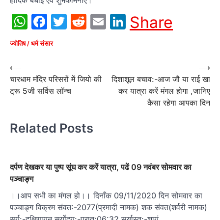
WhatsApp
Facebook
Twitter
Reddit
Email
LinkedIn
Share
ज्योतिष / धर्म संसार
Post
⟵
⟶
चारधाम मंदिर परिसरों में जियो की
दिशाशूल बचाव:-आज जौ या राई खा
navigation
ट्रू 5जी सर्विस लॉन्च
कर यात्रा करें मंगल होगा ,जानिए
कैसा रहेगा आपका दिन
Related Posts
दर्पण देखकर या पुष्प सूंघ कर करें यात्रा, पढें 09 नवंबर सोमवार का
पञ्चाङ्ग
।।आप सभी का मंगल हो।। दिनाँक 09/11/2020 दिन सोमवार का
पञ्चाङ्ग विक्रम संवत:-2077(प्रमादी नामक) शक संवत(शर्वरी नामक)
सूर्य:-दक्षिणायन सूर्योदय:-प्रातः06:32 सूर्यास्त:-शायं…