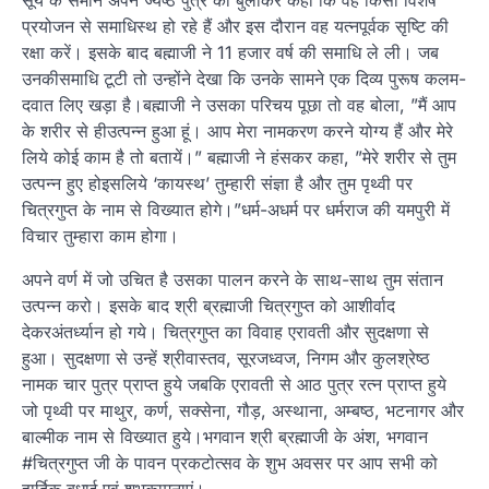
प्रयोजन से समाधिस्थ हो रहे हैं और इस दौरान वह यत्नपूर्वक सृष्टि की
रक्षा करें। इसके बाद बह्माजी ने 11 हजार वर्ष की समाधि ले ली। जब
उनकीसमाधि टूटी तो उन्होंने देखा कि उनके सामने एक दिव्य पुरूष कलम-
दवात लिए खड़ा है।बह्माजी ने उसका परिचय पूछा तो वह बोला, ”मैं आप
के शरीर से हीउत्पन्न हुआ हूं। आप मेरा नामकरण करने योग्य हैं और मेरे
लिये कोई काम है तो बतायें।” बह्माजी ने हंसकर कहा, ”मेरे शरीर से तुम
उत्पन्न हुए होइसलिये ‘कायस्थ’ तुम्हारी संज्ञा है और तुम पृथ्वी पर
चित्रगुप्त के नाम से विख्यात होगे।”धर्म-अधर्म पर धर्मराज की यमपुरी में
विचार तुम्हारा काम होगा।
अपने वर्ण में जो उचित है उसका पालन करने के साथ-साथ तुम संतान
उत्पन्न करो। इसके बाद श्री ब्रह्माजी चित्रगुप्त को आशीर्वाद
देकरअंतर्ध्यान हो गये। चित्रगुप्त का विवाह एरावती और सुदक्षणा से
हुआ। सुदक्षणा से उन्हें श्रीवास्तव, सूरजध्वज, निगम और कुलश्रेष्ठ
नामक चार पुत्र प्राप्त हुये जबकि एरावती से आठ पुत्र रत्न प्राप्त हुये
जो पृथ्वी पर माथुर, कर्ण, सक्सेना, गौड़, अस्थाना, अम्बष्ठ, भटनागर और
बाल्मीक नाम से विख्यात हुये।भगवान श्री ब्रह्माजी के अंश, भगवान
#चित्रगुप्त जी के पावन प्रकटोत्सव के शुभ अवसर पर आप सभी को
हार्दिक बधाई एवं शुभकामनाएं।