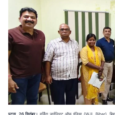
पटना, 26 सितंबर।
वर्किंग जर्नलिस्ट ऑफ इंडिया (WJI, Bihar), बिहार