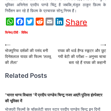
भूमिका अभिनेता प्रदीप पाण्डे चिंटू है जबकि,मंजुल ठाकुर फ़िल्म के
निर्देशन कर रहे है फ़िल्म के प्रचारक सोनू निगम हैं।
WhatsApp
Facebook
Twitter
Reddit
Email
LinkedIn
Share
सिनेमा/टीवी
विविध
Post
⟵
⟶
भोजपुरिया दर्शकों की पसंद बनी
राघव की थर्ड हैण्ड स्कूटर और छुट
navigation
दिनेशलाल यादव की फिल्‍म ‘लल्‍लू
गयी बेटी की परीक्षा – अनुभव चाचा
की लैला’
बता रहे हैं राघव की कहानी
Related Posts
“भारत भाग्य विधाता “में प्रदीप पाण्डेय चिन्टू नजर आएंगे पुलिस इंस्पेक्टर
की भूमिका में
भोजपुरी फिल्मों के चॉकलेटी सुपर स्टार प्रदीप पाण्डेय चिन्टू इन दिनों