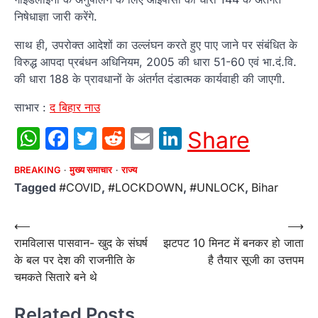
निषेधाज्ञा जारी करेंगे.
साथ ही, उपरोक्त आदेशों का उल्लंघन करते हुए पाए जाने पर संबंधित के
विरुद्ध आपदा प्रबंधन अधिनियम, 2005 की धारा 51-60 एवं भा.दं.वि.
की धारा 188 के प्रावधानों के अंतर्गत दंडात्मक कार्यवाही की जाएगी.
साभार :
द बिहार नाउ
WhatsApp
Facebook
Twitter
Reddit
Email
LinkedIn
Share
BREAKING
मुख्य समाचार
राज्य
Tagged
#COVID
,
#LOCKDOWN
,
#UNLOCK
,
Bihar
Post
⟵
⟶
रामविलास पासवान- खुद के संघर्ष
झटपट 10 मिनट में बनकर हो जाता
navigation
के बल पर देश की राजनीति के
है तैयार सूजी का उत्तपम
चमकते सितारे बने थे
Related Posts