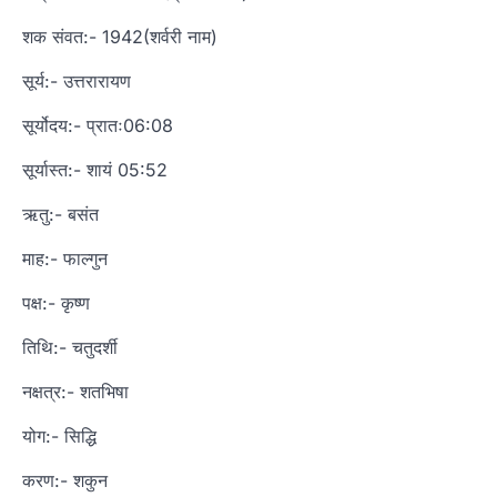
शक संवत:- 1942(शर्वरी नाम)
सूर्य:- उत्तरारायण
सूर्योदय:- प्रातः06:08
सूर्यास्त:- शायं 05:52
ऋतु:- बसंत
माह:- फाल्गुन
पक्ष:- कृष्ण
तिथि:- चतुदर्शी
नक्षत्र:- शतभिषा
योग:- सिद्धि
करण:- शकुन