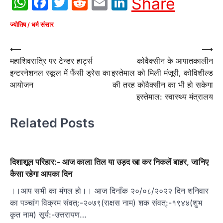
WhatsApp
Facebook
Twitter
Reddit
Email
LinkedIn
Share
ज्योतिष / धर्म संसार
Post
⟵
⟶
महाशिवरात्रि पर टेन्डर हार्ट्स
कोवैक्सीन के आपातकालीन
navigation
इन्टरनेशनल स्कूल में फैंसी ड्रेस का
इस्तेमाल को मिली मंजूरी, कोविशील्ड
आयोजन
की तरह कोवैक्सीन का भी हो सकेगा
इस्तेमाल: स्वास्थ्य मंत्रालय
Related Posts
दिशाशूल परिहार:- आज काला तिल या उड़द खा कर निकलें बाहर, जानिए
कैसा रहेगा आपका दिन
।।आप सभी का मंगल हो।। आज दिनाँक २०/०८/२०२२ दिन शनिवार
का पञ्चांग विक्रम संवत्:-२०७९(राक्षस नाम) शक संवत्:-१९४४(शुभ
कृत नाम) सूर्य:-उत्तरायण…