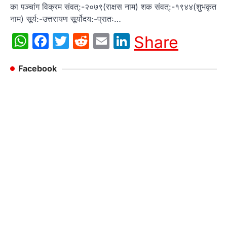
का पञ्चांग विक्रम संवत्:-२०७९(राक्षस नाम) शक संवत्:-१९४४(शुभकृत
नाम) सूर्य:-उत्तरायण सूर्योदय:-प्रातः…
WhatsApp
Facebook
Twitter
Reddit
Email
LinkedIn
Share
Facebook