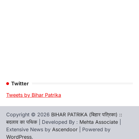
Twitter
Tweets by Bihar Patrika
Copyright © 2026
BIHAR PATRIKA (बिहार पत्रिका) ::
बदलाव का पथिक
| Developed By :
Mehta Associate
|
Extensive News by
Ascendoor
| Powered by
WordPress
.