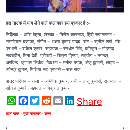
इस नाटक में भाग लेने वाले कलाकार इस प्रकार है :-
निर्देशक – धर्मेश मेहता, लेखक – गिरीश कारनाड, हिंदी रुपानतरण –
रामगोपाल बजाजा, संगीत – अक्षय कुमार यादव, सेट – सुनील शर्मा, मंच
प्रभारी – राकेश कुमार, सहायक – रणधीर सिंह, कॉस्टुम – मोहम्मद
सदरुद्दीन, मिना देवी, प्रोपर्टी – चित्रा प्रिया, सहयोग – नगेन्द्र,
अरविन्द, कुणाल सिकंद, मेकअप – मनोज मयंक, अंजू कुमारी, लाइट –
उपेन्द्र कुमार, मिडिया सह प्रभारी – रास राज
पात्र परिचय – राजा – अभिषेक कुमार, रानी – तन्नु कुमारी, राजमाता –
सोनल कुमारी, महावत – बिक्रांत कुमार ।
WhatsApp
Facebook
Twitter
Reddit
Email
LinkedIn
Share
ताजा खबर
मुख्य समाचार
राज्य
Post
⟵
⟶