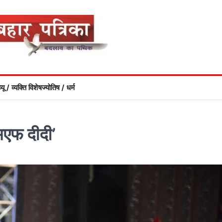
्यू / व्यक्ति विशेष
ज्योतिष / धर्म
मएफ दीदी’