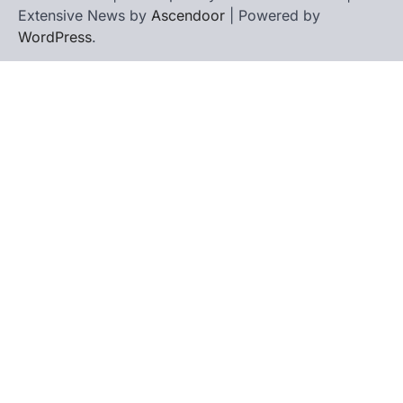
Extensive News by
Ascendoor
| Powered by
WordPress
.