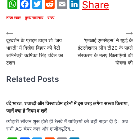
WhatsApp
Facebook
Twitter
Reddit
Email
LinkedIn
Share
ताजा खबर
मुख्य समाचार
राज्य
Post
⟵
⟶
दूरदर्शन के प्राइम टाइम शो ‘जय
‘एमआई एममरेट्स’ ने यूएई के
navigation
भारती’ में दिखेगा बिहार की बेटी
इंटरनेशनल लीग टी20 के पहले
अभिनेत्री ऋषिका सिंह चंदेल का
संस्करण के मलए खिलाम़ियों की
टशन
घोषणा की
Related Posts
वंदे भारत, शताब्दी और विस्टाडोम ट्रेनों में इस तरह लगेगा सस्ता किराया,
जानें क्या है नियम व शर्तें
त्योहारी सीजन शुरू होते ही रेलवे में यात्रियों को बड़ी राहत दी है। अब
सभी AC चेयर कार और एग्जीक्यूटिव…