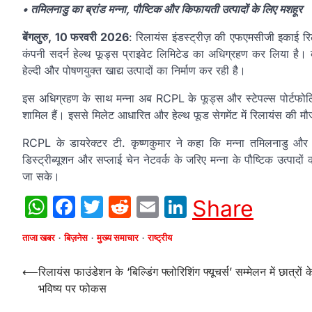
• तमिलनाडु का ब्रांड मन्ना, पौष्टिक और किफायती उत्पादों के लिए मशहूर
बेंगलुरु, 10 फरवरी 2026
: रिलायंस इंडस्ट्रीज़ की एफएमसीजी इकाई रिल
कंपनी सदर्न हेल्थ फूड्स प्राइवेट लिमिटेड का अधिग्रहण कर लिया है। क
हेल्दी और पोषणयुक्त खाद्य उत्पादों का निर्माण कर रही है।
इस अधिग्रहण के साथ मन्ना अब RCPL के फूड्स और स्टेपल्स पोर्टफोलियो 
शामिल हैं। इससे मिलेट आधारित और हेल्थ फूड सेगमेंट में रिलायंस की 
RCPL के डायरेक्टर टी. कृष्णकुमार ने कहा कि मन्ना तमिलनाडु और आ
डिस्ट्रीब्यूशन और सप्लाई चेन नेटवर्क के जरिए मन्ना के पौष्टिक उत्पादों
जा सके।
WhatsApp
Facebook
Twitter
Reddit
Email
LinkedIn
Share
ताजा खबर
बिज़नेस
मुख्य समाचार
राष्ट्रीय
Post
⟵
रिलायंस फाउंडेशन के ‘बिल्डिंग फ्लोरिशिंग फ्यूचर्स’ सम्मेलन में छात्रों क
भविष्य पर फोकस
navigation