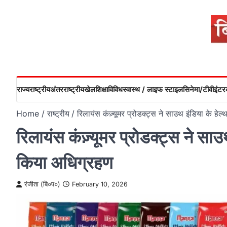
Skip
to
content
राज्य
राष्ट्रीय
अंतरराष्ट्रीय
खेल
शिक्षा
विविध
स्वास्थ / लाइफ स्टाइल
सिनेमा/टीवी
इंटरव
Home
राष्ट्रीय
रिलायंस कंज़्यूमर प्रोडक्ट्स ने साउथ इंडिया के हेल
रिलायंस कंज़्यूमर प्रोडक्ट्स ने साउथ
किया अधिग्रहण
रंजीता (बि०प०)
February 10, 2026