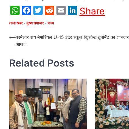
WhatsApp
Facebook
Twitter
Reddit
Email
LinkedIn
Share
ताजा खबर
मुख्य समाचार
राज्य
Post
⟵
परमेश्वर राय मेमोरियल U-15 इंटर स्कूल क्रिकेट टूर्नामेंट का शानदार
आगाज
navigation
Related Posts