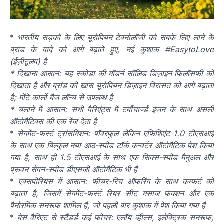
*
भारतीय सड़कों के लिए यूरोपियन टेक्नोलॉजी को सबके लिए लाने के
ब्रांड के वादे को आगे बढ़ाते हुए, नई कुशाक #EasytoLove
(ईज़ीटूलव) है
* दिखाना आसान: यह स्कोडा की मॉडर्न सॉलिड डिज़ाइन फिलॉसफी को
दिखाता है और ब्रांड की खास यूरोपियन डिज़ाइन विरासत को आगे बढ़ाता
है; मोंटे कार्लो बैज लॉन्च से उपलब्ध है
* चलाने में आसान: सभी वैरिएंट्स में टर्बोचार्ज्ड इंजन के साथ असली
ऑटोमैटिक्स की एक रेंज देता है
*
सेगमेंट-फर्स्ट ट्रांसमिशन: पॉवरफुल लेकिन एफिशिएंट 1.0 टीएसआई
के साथ एक बिल्कुल नया आठ-स्पीड टॉर्क कन्वर्टर ऑटोमैटिक पेश किया
गया है, साथ ही 1.5 टीएसआई के साथ एक सिक्स-स्पीड मैनुअल और
प्रूवन सेवन-स्पीड डीएसजी ऑटोमैटिक भी है
*
एक्सपीरियंस में आसान: फीचर-रिच ऑफरिंग के साथ कम्फर्ट को
बढ़ाता है, जिसमें सेगमेंट-फर्स्ट रियर सीट मसाज फंक्शन और एक
पैनोरमिक सनरूफ शामिल है, जो पहली बार कुशाक में पेश किया गया है
*
बेस वैरिएंट से स्टैंडर्ड कई फीचर: एलॉय व्हील्स, इलेक्ट्रिक सनरूफ,