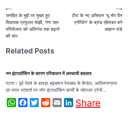
Post
⟵
⟶
जनहित के मुद्दों पर मुखर हुए
टीरा के नए अभियान ‘यू मोर दैन
navigation
विधायक प्रफुल्ल मांझी, गंगा जल
एनीथिंग’ के ब्रांड एंबेसडर बने
परियोजना को अलिगंज तक बढ़ाने
आहान पांडे
की मांग
Related Posts
नन इंटरलॉकिंग के कारण परिचालन में अस्थायी बदलाव
पटना। पूर्व रेलवे के हावड़ा बद्र्धमान रेलखंड के बैण्डेल, आदिसप्तग्राम
एवं मगरा स्टेशनों पर नॉन इंटरलॉकिंग कार्यों के मद्देनजर ट्रेनों…
WhatsApp
Facebook
Twitter
Reddit
Email
LinkedIn
Share