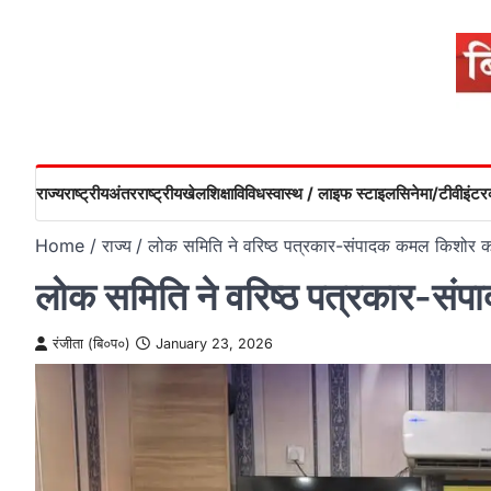
Skip
to
content
राज्य
राष्ट्रीय
अंतरराष्ट्रीय
खेल
शिक्षा
विविध
स्वास्थ / लाइफ स्टाइल
सिनेमा/टीवी
इंटरव
Home
राज्य
लोक समिति ने वरिष्ठ पत्रकार-संपादक कमल किशोर 
लोक समिति ने वरिष्ठ पत्रकार-स
रंजीता (बि०प०)
January 23, 2026