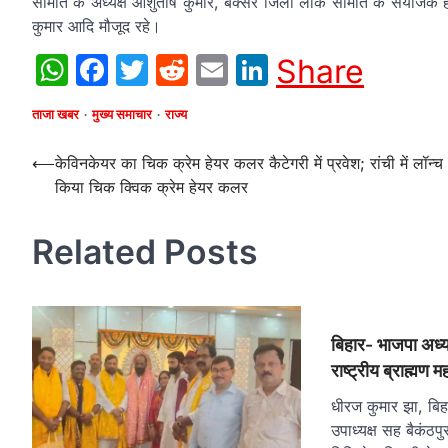
समिति के अध्यक्ष आशुतोष कुमार, बक्सर जिला लोक समिति के संयोजक हीर
कुमार आदि मौजूद रहे।
WhatsApp
Facebook
Twitter
Reddit
Email
LinkedIn
Share
ताजा खबर
मुख्य समाचार
राज्य
Post
⟵
केविनकेयर का चिक क्रेम हेयर कलर कैटेगरी में प्रवेश; रांची में लॉन्च
किया चिक क्विक क्रेम हेयर कलर
navigation
Related Posts
बिहार- भाजपा अध्यक
राष्ट्रीय ब्राह्मण 
धीरज कुमार झा, बिह
उपाध्यक्ष सह बैकंठ