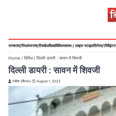
Skip
to
content
राज्य
राष्ट्रीय
अंतरराष्ट्रीय
खेल
शिक्षा
विविध
स्वास्थ / लाइफ स्टाइल
सिनेमा/टीवी
इंटरव
Home
विविध
दिल्ली डायरी : सावन में शिवजी
दिल्ली डायरी : सावन में शिवजी
रंजीता (बि०प०)
August 1, 2023