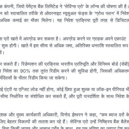
ंपनी, जियो पेमेंट्स बैंक लिमिटेड ने ‘सेविंग्स प्रो’ के लॉन्च की घोषणा की है
 धन को स्वाचालित तरीके से ओवरनाइट म्यूचुअल फंड्स के ‘ग्रोथ प्लान’ में निवे
े पर अधिक कमाई का मौका मिलेगा। यह निवेश प्रक्रिया पूरी तरह से डिजिट
ग्स प्रो खाते में अपग्रेड कर सकता है। अपग्रेड करने पर ग्राहक अपने एकाउंट
से शुरू होगी। खाते में इस सीमा से अधिक जमा, अतिरिक्त धनराशि स्वचालित रूप
गी।
कते हैं। रिडेम्पशन की प्रक्रिया भारतीय प्रतिभूति और विनिमय बोर्ड (सेबी
पास अपने निवेश का 90% तक तुरंत रिडीम करने की सुविधा होगी, जिसकी अधिकत
यदिवसों के भीतर रिडीम किया जा सकेगा।
ोई एंट्री या एग्जिट लोड नहीं होगा, कोई छिपा हुआ शुल्क या लॉक-इन पीरियड भ
सीमा निर्धारित या संशोधित कर सकते हैं, और पूरी पारदर्शिता के साथ निवेश क
िदेशक और मुख्य कार्यकारी अधिकारी, विनोद ईश्वरन ने कहा, “कम ब्याज दरों क
ेहतर विकल्पों की तलाश कर रहे हैं। सेविंग्स प्रो उन्हें निष्क्रिय बैंक बैलें
ई, बिना किसी लागत और आसान पहुँच के साथ, हम एक भविष्य का उत्पाद पेश क