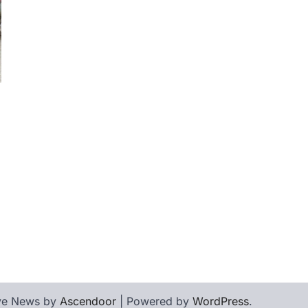
l
inkedIn
ive News by
Ascendoor
| Powered by
WordPress
.