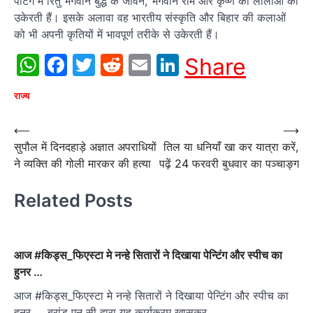
पेंटिंग में रितु भगवान बुद्ध के जीवन, भगवान राम और कृष्ण की लीलाओं को
उकेरती हैं। इसके अलावा वह भारतीय संस्कृति और बिहार की कलाओं
को भी अपनी कृतियों में भावपूर्ण तरीके से उकेरती हैं।
WhatsApp
Facebook
Twitter
Reddit
Email
LinkedIn
Share
राज्य
Post
⟵
⟶
सुपौल में दिनदहाड़े अज्ञात अपराधियों
तिल या धनियाँ खा कर यात्रा करें,
navigation
ने व्यक्ति की गोली मारकर की हत्या
पढ़ें 24 फरवरी बुधवार का पञ्चाङ्ग
Related Posts
आज #किड्स_फिएस्टा मे नन्हे सितारों ने दिखाया पेन्टिंग और स्पीच का
हुनर …
आज #किड्स_फिएस्टा मे नन्हे सितारों ने दिखाया पेन्टिंग और स्पीच का
हुनर … ब्रांड एन सी द्वारा यह कार्यक्रम खासकर…