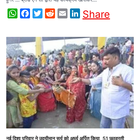
WhatsApp
Facebook
Twitter
Reddit
Email
LinkedIn
Share
नई दिशा परिवार ने उदयीमान सूर्य को अर्घ्य अर्पित किया, 51 छठव्रती