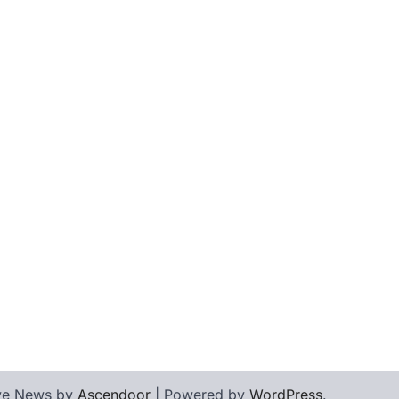
l
inkedIn
ive News by
Ascendoor
| Powered by
WordPress
.