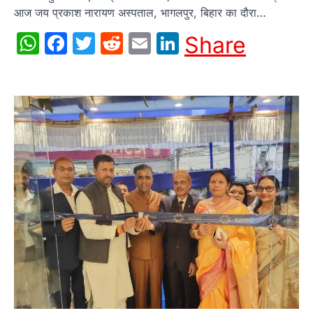
आज जय प्रकाश नारायण अस्‍पताल, भागलपुर, बिहार का दौरा…
WhatsApp
Facebook
Twitter
Reddit
Email
LinkedIn
Share