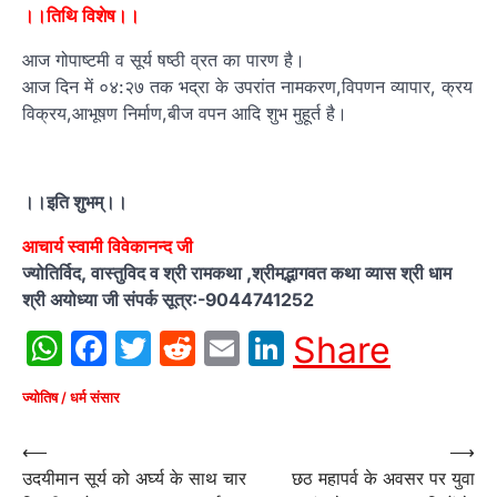
।
।
तिथि विशेष।।
आज गोपाष्टमी व सूर्य षष्ठी व्रत का पारण है।
आज दिन में ०४:२७ तक भद्रा के उपरांत नामकरण,विपणन व्यापार, क्रय
विक्रय,आभूषण निर्माण,बीज वपन आदि शुभ मुहूर्त है।
।।इति शुभम्।।
आचार्य स्वामी विवेकानन्द जी
ज्योतिर्विद, वास्तुविद व श्री रामकथा ,श्रीमद्भागवत कथा व्यास श्री धाम
श्री अयोध्या जी संपर्क सूत्र:-9044741252
WhatsApp
Facebook
Twitter
Reddit
Email
LinkedIn
Share
ज्योतिष / धर्म संसार
Post
⟵
⟶
उदयीमान सूर्य को अ‌र्घ्य के साथ चार
छठ महापर्व के अवसर पर युवा
navigation