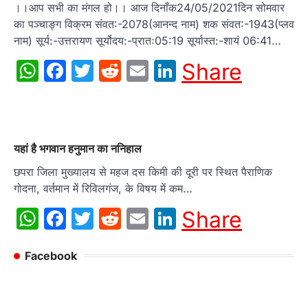
।।आप सभी का मंगल हो।। आज दिनाँक24/05/2021दिन सोमवार
का पञ्चाङ्ग विक्रम संवत:-2078(आनन्द नाम) शक संवत:-1943(प्लव
नाम) सूर्य:-उत्तरायण सूर्योदय:-प्रातः05:19 सूर्यास्त:-शायं 06:41…
WhatsApp
Facebook
Twitter
Reddit
Email
LinkedIn
Share
यहां है भगवान हनुमान का ननिहाल
छपरा जिला मुख्यालय से महज दस किमी की दूरी पर स्थित पैराणिक
गोदना, वर्तमान में रिविलगंज, के विषय में कम…
WhatsApp
Facebook
Twitter
Reddit
Email
LinkedIn
Share
Facebook