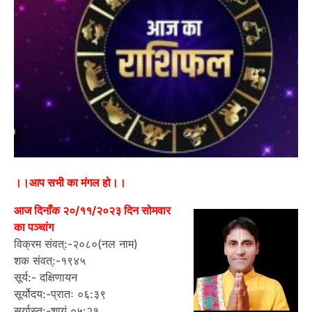
।।आप सभी का मंगल हो।।
आज दिनाँक २०/११/२०२३ दिन सोमवार
का पञ्चांग
विक्रम संवत्:-२०८०(नल नाम)
शक संवत्:-१९४५
सूर्य:- दक्षिणायन
सूर्योदय:-प्रातः ०६:३९
सूर्यास्त:-शायं ०५:२१