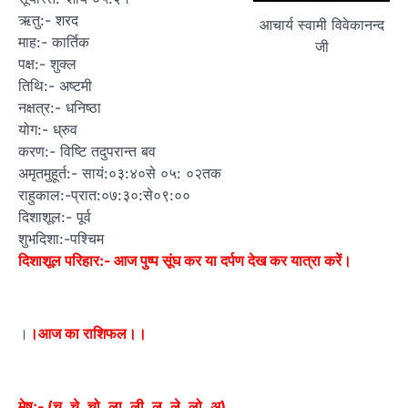
ऋतु:- शरद
आचार्य स्वामी विवेकानन्द
माह:- कार्तिक
जी
पक्ष:- शुक्ल
तिथि:- अष्टमी
नक्षत्र:- धनिष्ठा
योग:- ध्रुव
करण:- विष्टि तदुपरान्त बव
अमृतमुहूर्त:- सायं:०३:४०से ०५: ०२तक
राहुकाल:-प्रात:०७:३०:से०९:००
दिशाशूल:- पूर्व
शुभदिशा:-पश्चिम
दिशाशूल परिहार:- आज पुष्प सूंघ कर या दर्पण देख कर यात्रा करें।
।
।आज का राशिफल।।
मेष:- (चू, चे, चो, ला, ली, लू, ले, लो, अ)